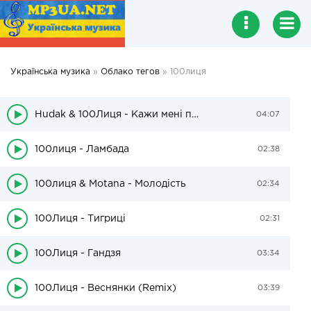
Українська музика
»
Облако тегов
» 100лиця
Hudak & 100Лиця - Кажи мені правду (ft. Chico & Qatoshi, Motana)
04:07
100лиця - Ламбада
02:38
100лиця & Motana - Молодість
02:34
100Лиця - Тигриці
02:31
100Лиця - Гандзя
03:34
100Лиця - Веснянки (Remix)
03:39