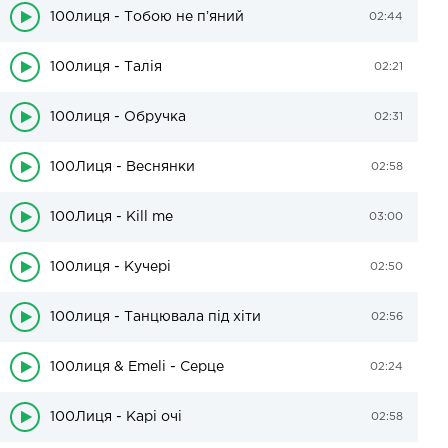
100лиця - Тобою не пʼяний
02:44
100лиця - Талія
02:21
100лиця - Обручка
02:31
100Лиця - Веснянки
02:58
100Лиця - Kill me
03:00
100лиця - Кучері
02:50
100лиця - Танцювала під хіти
02:56
100лиця & Emeli - Серце
02:24
100Лиця - Карі очі
02:58