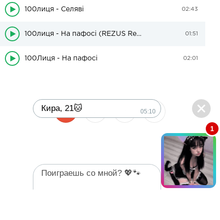
100лиця - Селяві
02:43
100лиця - На пафосі (REZUS Remix)
01:51
100Лиця - На пафосі
02:01
Кира, 21🐱
05:10
1
2
3
1
Поиграешь со мной? 💖🐾
05:10