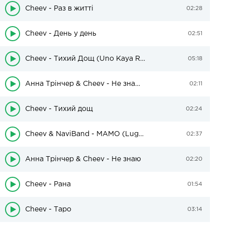
Cheev - Раз в житті
02:28
Cheev - День у день
02:51
Cheev - Тихий Дощ (Uno Kaya Remix)
05:18
Анна Трінчер & Cheev - Не знаю (BID0NCI0N REMIX)
02:11
Cheev - Тихий дощ
02:24
Cheev & NaviBand - МАМО (Luga Style Beatz Remix)
02:37
Анна Трінчер & Cheev - Не знаю
02:20
Cheev - Рана
01:54
Cheev - Таро
03:14