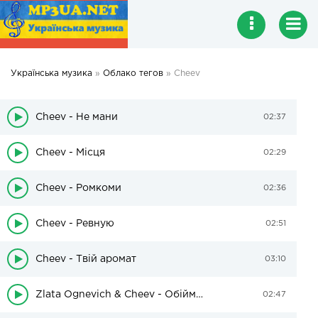
Українська музика
»
Облако тегов
» Cheev
Cheev - Не мани
02:37
Cheev - Місця
02:29
Cheev - Ромкоми
02:36
Cheev - Ревную
02:51
Cheev - Твій аромат
03:10
Zlata Ognevich & Cheev - Обійми-обійми
02:47