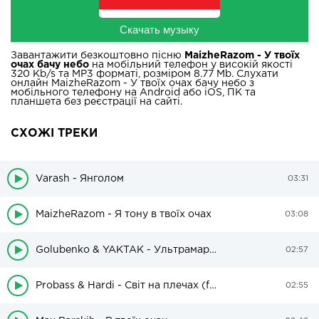
Скачать музыку
Завантажити безкоштовно пісню
MaizheRazom - У твоїх
очах бачу небо
на мобільний телефон у високій якості
320 Kb/s та MP3 форматі, розміром 8.77 Mb. Слухати
онлайн MaizheRazom - У твоїх очах бачу небо з
мобільного телефону на Android або iOS, ПК та
планшета без реєстрації на сайті.
СХОЖІ ТРЕКИ
Varash - Янголом
03:31
MaizheRazom - Я тону в твоїх очах
03:08
Golubenko & YAKTAK - Ультрамарин
02:57
Probass & Hardi - Світ на плечах (feat. Хор VYHOR)
02:55