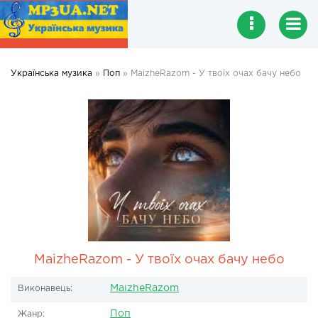
Українська музика
»
Поп
» MaizheRazom - У твоїх очах бачу небо
MaizheRazom - У твоїх очах бачу небо
MaizheRazom
Виконавець:
Поп
Жанр: