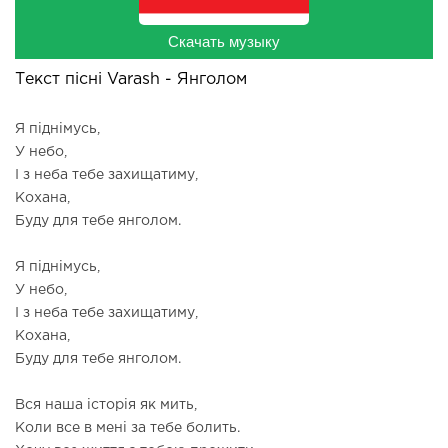
Скачать музыку
Текст пісні Varash - Янголом
Я піднімусь,
У небо,
І з неба тебе захищатиму,
Кохана,
Буду для тебе янголом.
Я піднімусь,
У небо,
І з неба тебе захищатиму,
Кохана,
Буду для тебе янголом.
Вся наша історія як мить,
Коли все в мені за тебе болить.