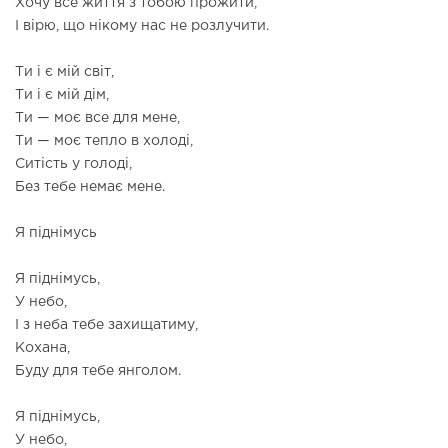
Хочу все життя з тобою прожити,
І вірю, що нікому нас не розлучити.
Ти і є мій світ,
Ти і є мій дім,
Ти — моє все для мене,
Ти — моє тепло в холоді,
Ситість у голоді,
Без тебе немає мене.
Я піднімусь
Я піднімусь,
У небо,
І з неба тебе захищатиму,
Кохана,
Буду для тебе янголом.
Я піднімусь,
У небо,