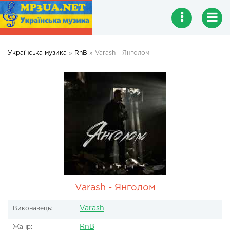
Українська музика
»
RnB
» Varash - Янголом
Varash - Янголом
Varash
Виконавець:
RnB
Жанр: