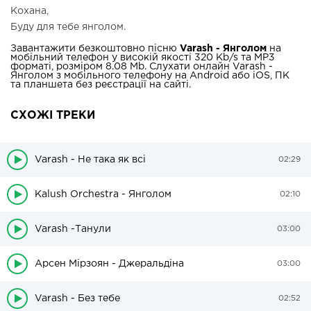
Кохана,
Буду для тебе янголом.
Завантажити безкоштовно пісню
Varash - Янголом
на
мобільний телефон у високій якості 320 Kb/s та MP3
форматі, розміром 8.08 Mb. Слухати онлайн Varash -
Янголом з мобільного телефону на Android або iOS, ПК
та планшета без реєстрації на сайті.
СХОЖІ ТРЕКИ
Varash - Не така як всі
02:29
Kalush Orchestra - Янголом
02:10
Varash -Танули
03:00
Арсен Мірзоян - Джеральдіна
03:00
Varash - Без тебе
02:52