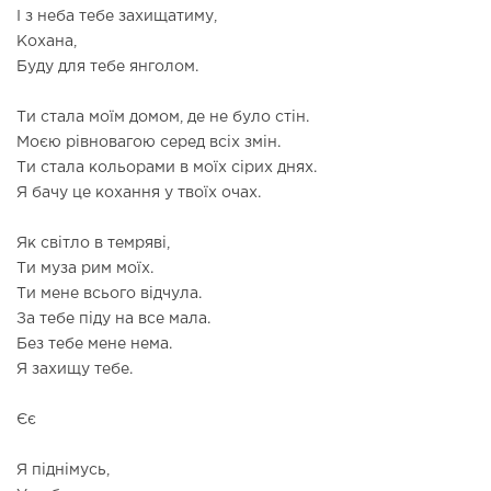
І з неба тебе захищатиму,
Кохана,
Буду для тебе янголом.
Ти стала моїм домом, де не було стін.
Моєю рівновагою серед всіх змін.
Ти стала кольорами в моїх сірих днях.
Я бачу це кохання у твоїх очах.
Як світло в темряві,
Ти муза рим моїх.
Ти мене всього відчула.
За тебе піду на все мала.
Без тебе мене нема.
Я захищу тебе.
Єє
Я піднімусь,