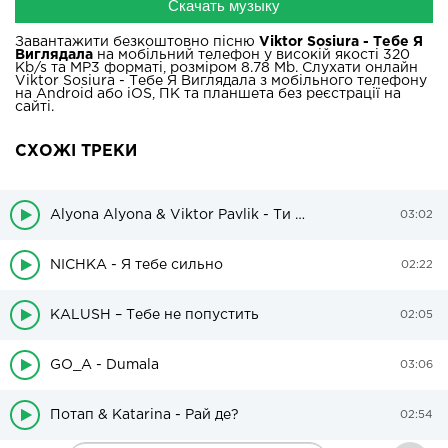
Скачать музыку
Завантажити безкоштовно пісню
Viktor Sosiura - Тебе Я
Виглядала
на мобільний телефон у високій якості 320
Kb/s та MP3 форматі, розміром 8.78 Mb. Слухати онлайн
Viktor Sosiura - Тебе Я Виглядала з мобільного телефону
на Android або iOS, ПК та планшета без реєстрації на
сайті.
СХОЖІ ТРЕКИ
Alyona Alyona & Viktor Pavlik - Ти Подобаєшся Мені
03:02
NICHKA - Я тебе сильно
02:22
KALUSH – Тебе не попустить
02:05
GO_A - Dumala
03:06
Потап & Katarina - Рай де?
02:54