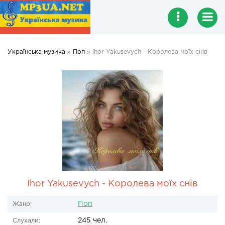
Українська музика
»
Поп
» Ihor Yakusevych - Королева моїх снів
Ihor Yakusevych - Королева моїх снів
Поп
Жанр:
245 чел.
Слухали: