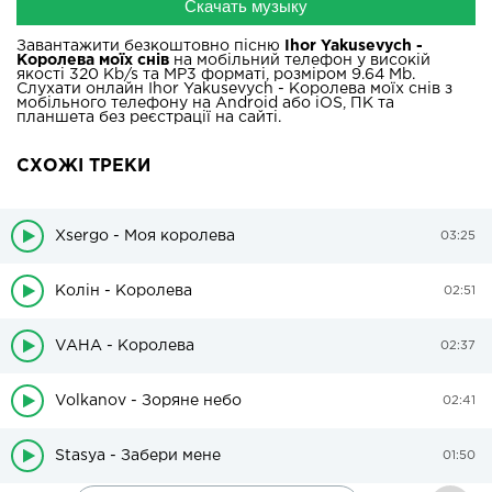
Скачать музыку
Завантажити безкоштовно пісню
Ihor Yakusevych -
Королева моїх снів
на мобільний телефон у високій
якості 320 Kb/s та MP3 форматі, розміром 9.64 Mb.
Слухати онлайн Ihor Yakusevych - Королева моїх снів з
мобільного телефону на Android або iOS, ПК та
планшета без реєстрації на сайті.
СХОЖІ ТРЕКИ
Xsergo - Моя королева
03:25
Колін - Королева
02:51
VAHA - Королева
02:37
Volkanov - Зоряне небо
02:41
Stasya - Забери мене
01:50