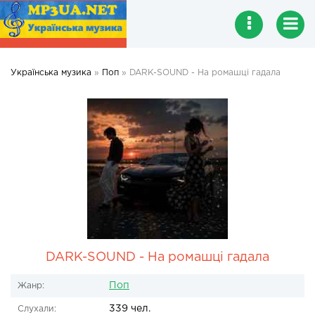
Українська музика
»
Поп
» DARK-SOUND - На ромашці гадала
DARK-SOUND - На ромашці гадала
Поп
Жанр:
339 чел.
Слухали: