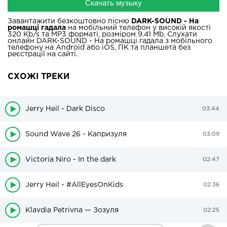
Скачать музыку
Завантажити безкоштовно пісню
DARK-SOUND - На
ромашці гадала
на мобільний телефон у високій якості
320 Kb/s та MP3 форматі, розміром 9.41 Mb. Слухати
онлайн DARK-SOUND - На ромашці гадала з мобільного
телефону на Android або iOS, ПК та планшета без
реєстрації на сайті.
СХОЖІ ТРЕКИ
Jerry Heil - Dark Disco
03:44
Sound Wave 26 - Капризуля
03:09
Victoria Niro - In the dark
02:47
Jerry Heil - #AllEyesOnKids
02:36
Klavdia Petrivna — Зозуля
02:25