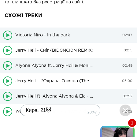
та планшета без реєстрації на сайті.
СХОЖІ ТРЕКИ
Victoria Niro - In the dark
02:47
Jerry Heil - Сніг (BID0NCI0N REMIX)
02:15
Alyona Alyona ft. Jerry Heil & Monika Liu - Dai Boh
02:49
Jerry Heil - #Охрана-Отмєна (The Faino & Aladdin Remix)
03:00
Jerry Heil ft. Alyona Alyona & Ela - #Kupala
02:52
Кира, 21🐱
YAKTAK & Jerry Heil - В пустій кімнаті (Shadow Remix)
20:47
02:02
1
Поиграешь со мной? 💖🐾