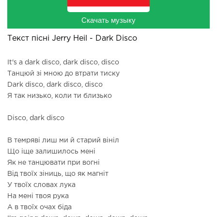
Скачать музыку
Текст пісні Jerry Heil - Dark Disco
It's a dark disco, dark disco, disco
Танцюй зі мною до втрати тиску
Dark disco, dark disco, disco
Я так низько, коли ти близько
Disco, dark disco
В темряві лиш ми й старий вініл
Що іще залишилось мені
Як не танцювати при вогні
Від твоїх зіниць, що як магніт
У твоїх словах лука
На мені твоя рука
А в твоїх очах біда