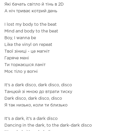
Які бачать світло й тінь в 2D
А ніч триває котрий день
I lost my body to the beat
Mind and body to the beat
Boy, I wanna be
Like the vinyl on repeat
Твої зіниці - це магніт
Гаряче мені
Ти торкаєшся ланіт
Моє тіло у вогні
It's a dark disco, dark disco, disco
Танцюй зі мною до втрати тиску
Dark disco, dark disco, disco
Я так низько, коли ти близько
It's a dark, it's a dark disco
Dancing in the dark, to the dark-dark disco