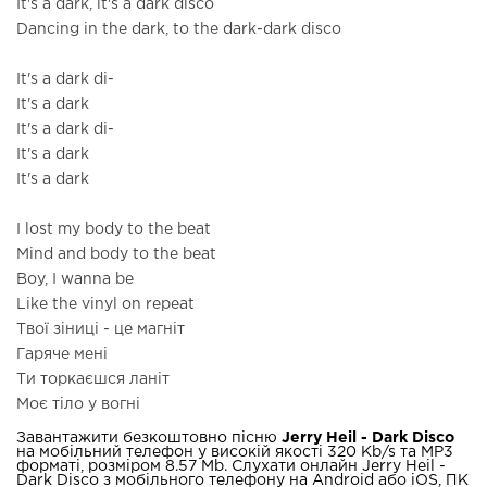
It's a dark, it's a dark disco
Dancing in the dark, to the dark-dark disco
It's a dark di-
It's a dark
It's a dark di-
It's a dark
It's a dark
I lost my body to the beat
Mind and body to the beat
Boy, I wanna be
Like the vinyl on repeat
Твої зіниці - це магніт
Гаряче мені
Ти торкаєшся ланіт
Моє тіло у вогні
Завантажити безкоштовно пісню
Jerry Heil - Dark Disco
на мобільний телефон у високій якості 320 Kb/s та MP3
форматі, розміром 8.57 Mb. Слухати онлайн Jerry Heil -
Dark Disco з мобільного телефону на Android або iOS, ПК