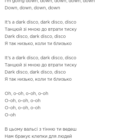
I'm going down, down, down, down, down
Down, down, down, down
It's a dark disco, dark disco, disco
Танцюй зі мною до втрати тиску
Dark disco, dark disco, disco
Я так низько, коли ти близько
It's a dark disco, dark disco, disco
Танцюй зі мною до втрати тиску
Dark disco, dark disco, disco
Я так низько, коли ти близько
Oh, o-oh, o-oh, o-oh
O-oh, o-oh, o-oh
O-oh, o-oh, o-oh
O-oh
В цьому вальсі з тінню ти ведеш
Нам бракує клепки для людей