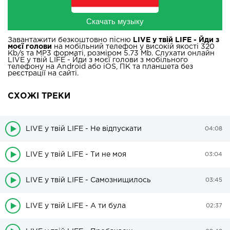
Скачать музыку
Завантажити безкоштовно пісню
LIVE у твій LIFE - Йди з
моєї голови
на мобільний телефон у високій якості 320
Kb/s та MP3 форматі, розміром 5.73 Mb. Слухати онлайн
LIVE у твій LIFE - Йди з моєї голови з мобільного
телефону на Android або iOS, ПК та планшета без
реєстрації на сайті.
СХОЖІ ТРЕКИ
LIVE у твій LIFE - Не відпускати
04:08
LIVE у твій LIFE - Ти не моя
03:04
LIVE у твій LIFE - Самознищилось
03:45
LIVE у твій LIFE - А ти була
02:37