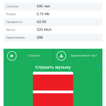
595 чел.
Слухали:
5.73 Mb
Розмір:
02:30
Тривалість:
320 Kb/s
Якість:
298
Завантажень:
Слухати
Завантажити mp3
Слушать музыку