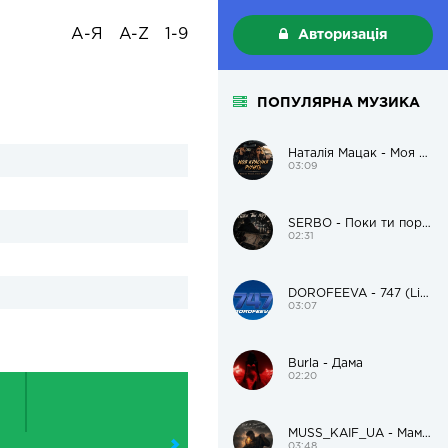
А-Я
A-Z
1-9
Авторизація
ПОПУЛЯРНА МУЗИКА
Наталія Мацак - Моя красуня рулить
03:09
SERBO - Поки ти поруч
02:31
DOROFEEVA - 747 (Live Version)
03:07
Burla - Дама
02:20
MUSS_KAIF_UA - Мам, я пацанам поможу і додому
03:48