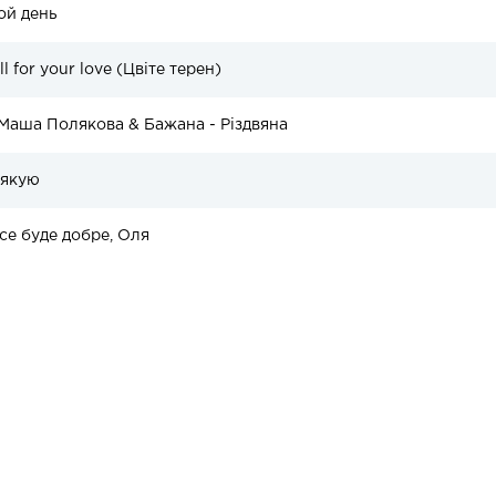
той день
l for your love (Цвіте терен)
 Маша Полякова & Бажана - Різдвяна
Дякую
се буде добре, Оля