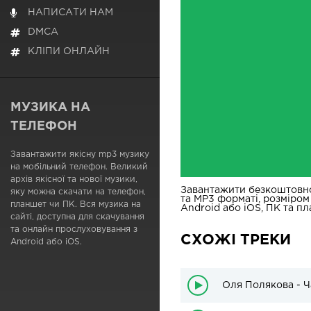
НАПИСАТИ НАМ
DMCA
КЛІПИ ОНЛАЙН
МУЗИКА НА
ТЕЛЕФОН
Завантажити якісну mp3 музику
на мобільний телефон. Великий
архів якісної та нової музики,
Завантажити безкоштовн
яку можна скачати на телефон,
та MP3 форматі, розміром
планшет чи ПК. Вся музика на
Android або iOS, ПК та пл
сайті, доступна для скачування
та онлайн прослуховування з
СХОЖІ ТРЕКИ
Android або iOS.
Оля Полякова - Ч