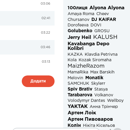
03:06
Alyona Alyona
100лиця
Amaya Roma
Cheev
02:41
DJ KAIFAR
Chursanov
Dorofeeva
DOVI
Golubenko
GROSU
03:22
KALUSH
Jerry Heil
Kavabanga Depo
03:46
Kolibri
KAZKA
Klavdia Petrivna
Kola
Kozak Siromaha
03:13
MaizheRazom
MamaRika
Max Barskih
Monatik
Melovin
Додати
SAMCHUK
Skylerr
Spiv Brativ
Stasya
Tarabarova
Volkanov
Volodymyr Dantes
Wellboy
YAKTAK
Анна Трінчер
Артем Лоік
Артем Пивоваров
Колін
Нікіта Кісельов