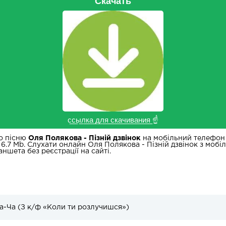
Скачать
с̲с̲ы̲л̲к̲а̲ ̲д̲л̲я̲ ̲с̲к̲а̲ч̲и̲в̲а̲н̲и̲я̲ ☝
о пісню
Оля Полякова - Пізній дзвінок
на мобільний телефон у
 6.7 Mb. Слухати онлайн Оля Полякова - Пізній дзвінок з мобі
аншета без реєстрації на сайті.
а-Ча (З к/ф «Коли ти розлучишся»)