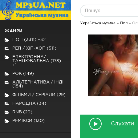
Українська музика
»
Поп
» Оля
ЖАНРИ
ПОП (3311)
+32
РЕП / ХІП-ХОП (511)
ЕЛЕКТРОННА/
ТАНЦЮВАЛЬНА (178)
+1
РОК (149)
АЛЬТЕРНАТИВА / ІНДІ
(184)
ФІЛЬМИ / СЕРІАЛИ (29)
НАРОДНА (34)
RNB (20)
РЕМІКСИ (130)
Слухати