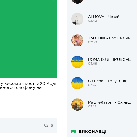
AI MOVA - Чекай
02:42
Zora Lina - Грошей нема, але я красива
02:30
ROMA DJ & TIMURCHIK – Цілуй мене
03:09
GJ Echo - Тону в твоїх очах
 високій якості 320 Kb/s
02:37
льного телефону на
MaizheRazom - Ох яка ж ти солоденька
03:22
02:16
ВИКОНАВЦІ