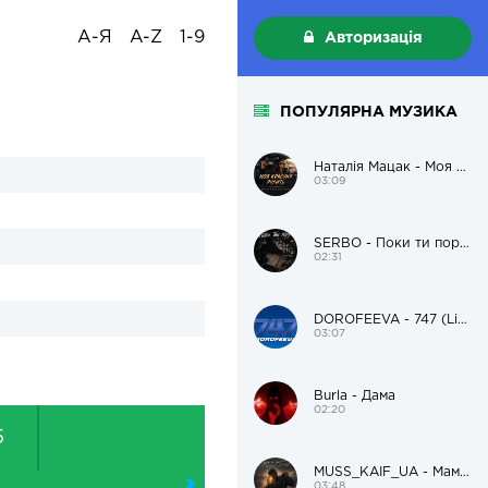
А-Я
A-Z
1-9
Авторизація
ПОПУЛЯРНА МУЗИКА
Наталія Мацак - Моя красуня рулить
03:09
SERBO - Поки ти поруч
02:31
DOROFEEVA - 747 (Live Version)
03:07
Burla - Дама
02:20
5
MUSS_KAIF_UA - Мам, я пацанам поможу і додому
03:48