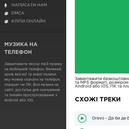
НАПИСАТИ НАМ
DMCA
КЛІПИ ОНЛАЙН
МУЗИКА НА
ТЕЛЕФОН
Завантажити якісну mp3 музику
на мобільний телефон. Великий
архів якісної та нової музики,
Завантажити безкоштовн
яку можна скачати на телефон,
та MP3 форматі, розміром
планшет чи ПК. Вся музика на
Android або iOS, ПК та пл
сайті, доступна для скачування
та онлайн прослуховування з
СХОЖІ ТРЕКИ
Android або iOS.
Drevo - Де би де 