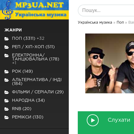
Українська музика
»
Поп
» Ba
ЖАНРИ
ПОП (3311)
+32
РЕП / ХІП-ХОП (511)
ЕЛЕКТРОННА/
ТАНЦЮВАЛЬНА (178)
+1
РОК (149)
АЛЬТЕРНАТИВА / ІНДІ
(184)
ФІЛЬМИ / СЕРІАЛИ (29)
НАРОДНА (34)
RNB (20)
РЕМІКСИ (130)
Слухати