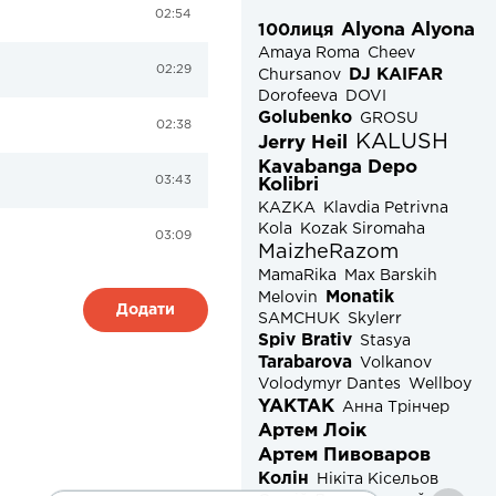
02:54
Alyona Alyona
100лиця
Amaya Roma
Cheev
02:29
DJ KAIFAR
Chursanov
Dorofeeva
DOVI
Golubenko
GROSU
02:38
KALUSH
Jerry Heil
Kavabanga Depo
03:43
Kolibri
KAZKA
Klavdia Petrivna
Kola
Kozak Siromaha
03:09
MaizheRazom
MamaRika
Max Barskih
Monatik
Melovin
Додати
SAMCHUK
Skylerr
Spiv Brativ
Stasya
Tarabarova
Volkanov
Volodymyr Dantes
Wellboy
YAKTAK
Анна Трінчер
Артем Лоік
Артем Пивоваров
Колін
Нікіта Кісельов