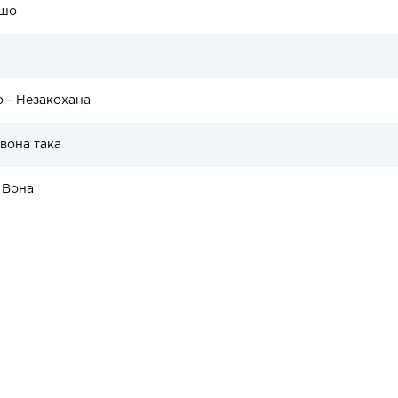
 шо
o - Незакохана
вона така
 Вона