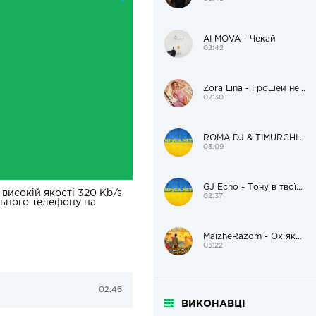
AI MOVA - Чекай
02:42
Zora Lina - Грошей нема, але я красива
02:30
ROMA DJ & TIMURCHIK – Цілуй мене
03:09
GJ Echo - Тону в твоїх очах
високій якості 320 Kb/s
02:37
льного телефону на
MaizheRazom - Ох яка ж ти солоденька
03:22
02:46
ВИКОНАВЦІ