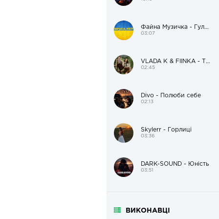
Файна Музичка - Гуляй, гуляй до ранечку!
03:07
VLADA K & FIÏNKA - Там, де музика
02:45
Divo - Полюби себе
02:13
Skylerr - Горлиці
03:36
DARK-SOUND - Юність
03:51
ВИКОНАВЦІ