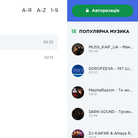
А-Я
A-Z
1-9
Авторизація
ПОПУЛЯРНА МУЗИКА
02:22
MUSS_KAIF_UA - Мам, я пацанам поможу і додому
03:48
02:13
DOROFEEVA - 747 (Live Version)
03:07
MaizheRazom - Ти моя трояндочка
03:12
DARK-SOUND - Троянда чорна
03:39
DJ KAIFAR & Amaya Roma – В дорогу
19:18