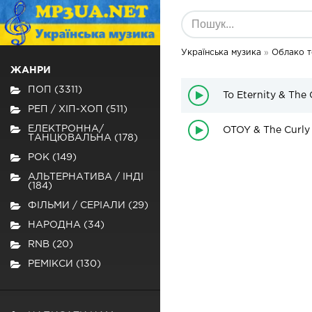
Українська музика
»
Облако т
ЖАНРИ
ПОП (3311)
To Eternity & The 
РЕП / ХІП-ХОП (511)
ЕЛЕКТРОННА/
OTOY & The Curly
ТАНЦЮВАЛЬНА (178)
РОК (149)
АЛЬТЕРНАТИВА / ІНДІ
(184)
ФІЛЬМИ / СЕРІАЛИ (29)
НАРОДНА (34)
RNB (20)
РЕМІКСИ (130)