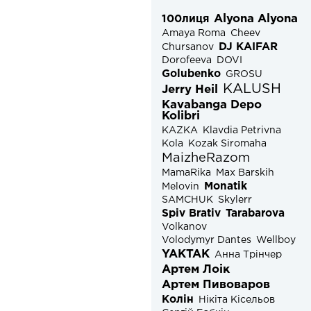
Alyona Alyona
100лиця
Amaya Roma
Cheev
DJ KAIFAR
Chursanov
Dorofeeva
DOVI
Golubenko
GROSU
KALUSH
Jerry Heil
Kavabanga Depo
Kolibri
KAZKA
Klavdia Petrivna
Kola
Kozak Siromaha
MaizheRazom
MamaRika
Max Barskih
Monatik
Melovin
SAMCHUK
Skylerr
Spiv Brativ
Tarabarova
Volkanov
Volodymyr Dantes
Wellboy
YAKTAK
Анна Трінчер
Артем Лоік
Артем Пивоваров
Колін
Нікіта Кісельов