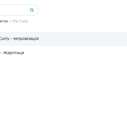
егов
» The Curly
Curly - Імпровізація
 - Жарптиця