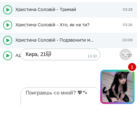
Христина Соловій - Тримай
03:28
Христина Соловій - Хто, як не ти?
03:26
Христина Соловій - Подзвонити мамі
03:09
Кира, 21🐱
Артем Пивоваров & Христина Соловій - Мова вітру (м/ф Мавка. Лісова пісня)
14:30
03:27
1
Поиграешь со мной? 💖🐾
14:30
На головну