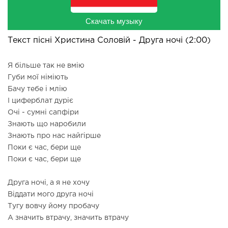
Скачать музыку
Текст пісні Христина Соловій - Друга ночі (2:00)
Я більше так не вмію
Губи мої німіють
Бачу тебе і млію
І циферблат дуріє
Очі - сумні сапфіри
Знають що наробили
Знають про нас найгірше
Поки є час, бери ще
Поки є час, бери ще
Друга ночі, а я не хочу
Віддати мого друга ночі
Тугу вовчу йому пробачу
А значить втрачу, значить втрачу