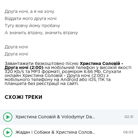
Друга ночі, а я не хочу
Віддати мого друга ночі
Тугу вовчу йому пробачу
А значить втрачу, значить втрачу
Друга ночі
Друга ночі
Завантажити безкоштовно пісню
Христина Соловій -
Друга ночі (2:00)
на мобільний телефон у високій якості
320 Kb/s та MP3 форматі, розміром 6.66 Mb. Слухати
онлайн Христина Соловій - Друга ночі (2:00) з
мобільного телефону на Android або iOS, ПК та
планшета без реєстрації на сайті.
СХОЖІ ТРЕКИ
Христина Соловій & Volodymyr Dantes - Дівчино мила
02:31
Жадан і Собаки & Христина Соловій – Серце
06:03