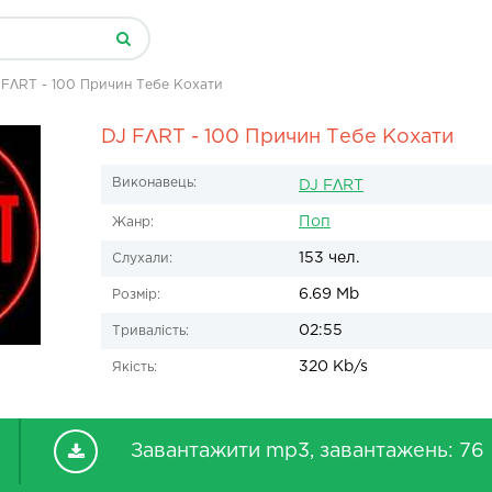
 FΛRT - 100 Причин Тебе Кохати
DJ FΛRT - 100 Причин Тебе Кохати
Виконавець:
DJ FΛRT
Поп
Жанр:
153 чел.
Слухали:
6.69 Mb
Розмір:
02:55
Тривалість:
320 Kb/s
Якість:
Завантажити mp3, завантажень: 76