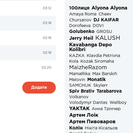
Alyona Alyona
100лиця
03:12
Amaya Roma
Cheev
DJ KAIFAR
Chursanov
03:18
Dorofeeva
DOVI
Golubenko
GROSU
KALUSH
Jerry Heil
02:16
Kavabanga Depo
Kolibri
02:18
KAZKA
Klavdia Petrivna
Kola
Kozak Siromaha
MaizheRazom
02:20
MamaRika
Max Barskih
Monatik
Melovin
SAMCHUK
Skylerr
Додати
Spiv Brativ
Tarabarova
Volkanov
Volodymyr Dantes
Wellboy
YAKTAK
Анна Трінчер
Артем Лоік
ЦЕНЫ НИЖЕ НЕКУДА ❗❗❗
Артем Пивоваров
Колін
Нікіта Кісельов