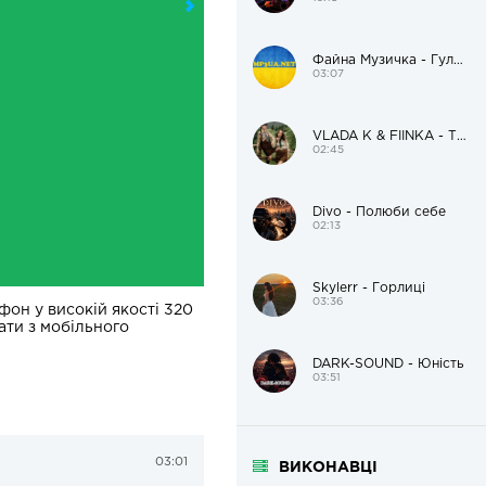
Файна Музичка - Гуляй, гуляй до ранечку!
03:07
VLADA K & FIÏNKA - Там, де музика
02:45
Divo - Полюби себе
02:13
Skylerr - Горлиці
03:36
фон у високій якості 320
ати з мобільного
DARK-SOUND - Юність
03:51
03:01
ВИКОНАВЦІ