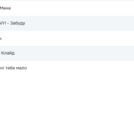
 Мене
NYI - Забуду
ь
 Клайд
ні тебе мало