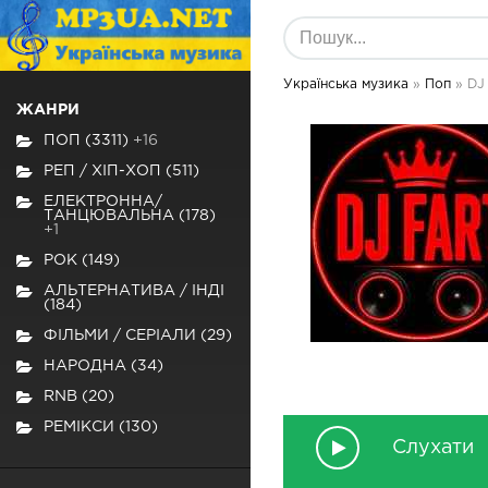
Українська музика
»
Поп
» DJ
ЖАНРИ
ПОП (3311)
+16
РЕП / ХІП-ХОП (511)
ЕЛЕКТРОННА/
ТАНЦЮВАЛЬНА (178)
+1
РОК (149)
АЛЬТЕРНАТИВА / ІНДІ
(184)
ФІЛЬМИ / СЕРІАЛИ (29)
НАРОДНА (34)
RNB (20)
РЕМІКСИ (130)
Слухати