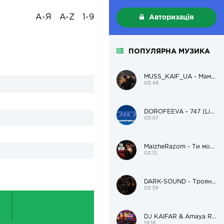
А-Я
A-Z
1-9
Авторизація
ПОПУЛЯРНА МУЗИКА
MUSS_KAIF_UA - Мам, я пацанам поможу і додому
03:48
DOROFEEVA - 747 (Live Version)
03:07
MaizheRazom - Ти моя трояндочка
03:12
DARK-SOUND - Троянда чорна
03:39
DJ KAIFAR & Amaya Roma – В дорогу
19:18