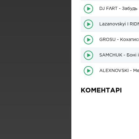
DJ FΛRT - Забудь
Lazanovskyi I RID
GROSU - Кохатис
SAMCHUK - Боні і
ALEXNOVSKI - Ме
КОМЕНТАРІ