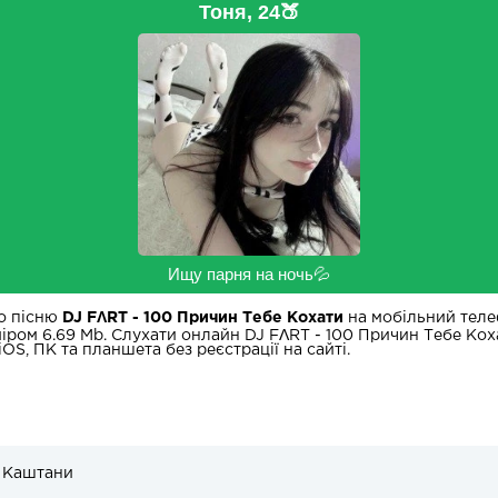
Тоня, 24🍑
Ищу парня на ночь💦
о пісню
DJ FΛRT - 100 Причин Тебе Кохати
на мобільний теле
міром 6.69 Mb. Слухати онлайн DJ FΛRT - 100 Причин Тебе Кох
OS, ПК та планшета без реєстрації на сайті.
ь Каштани