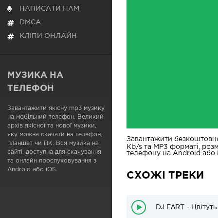
НАПИСАТИ НАМ
DMCA
КЛІПИ ОНЛАЙН
МУЗИКА НА
ТЕЛЕФОН
Завантажити якісну mp3 музику
на мобільний телефон. Великий
архів якісної та нової музики,
яку можна скачати на телефон,
Завантажити безкоштовн
планшет чи ПК. Вся музика на
Kb/s та MP3 форматі, роз
сайті, доступна для скачування
телефону на Android або i
та онлайн прослуховування з
Android або iOS.
СХОЖІ ТРЕКИ
DJ FΛRT - Цвітут