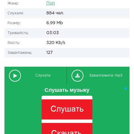
Поп
Жанр:
884 чел.
Слухали:
6.99 Mb
Розмір:
03:03
Тривалість:
320 Kb/s
Якість:
127
Завантажень:
Слухати
Завантажити mp3
Слушать музыку