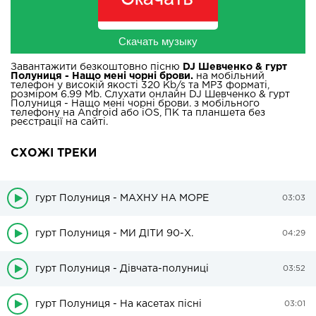
Скачать музыку
Завантажити безкоштовно пісню
DJ Шевченко & гурт
Полуниця - Нащо мені чорні брови.
на мобільний
телефон у високій якості 320 Kb/s та MP3 форматі,
розміром 6.99 Mb. Слухати онлайн DJ Шевченко & гурт
Полуниця - Нащо мені чорні брови. з мобільного
телефону на Android або iOS, ПК та планшета без
реєстрації на сайті.
СХОЖІ ТРЕКИ
гурт Полуниця - МАХНУ НА МОРЕ
03:03
гурт Полуниця - МИ ДІТИ 90-Х.
04:29
гурт Полуниця - Дівчата-полуниці
03:52
гурт Полуниця - На касетах пісні
03:01