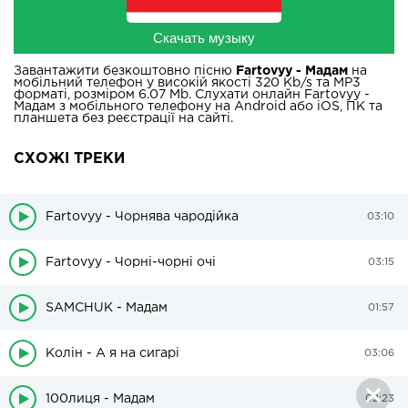
Скачать музыку
Завантажити безкоштовно пісню
Fartovyy - Мадам
на
мобільний телефон у високій якості 320 Kb/s та MP3
форматі, розміром 6.07 Mb. Слухати онлайн Fartovyy -
Мадам з мобільного телефону на Android або iOS, ПК та
планшета без реєстрації на сайті.
СХОЖІ ТРЕКИ
Fartovyy - Чорнява чародійка
03:10
Fartovyy - Чорні-чорні очі
03:15
SAMCHUK - Мадам
01:57
Колін - А я на сигарі
03:06
100лиця - Мадам
02:23