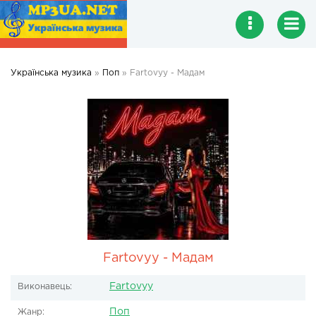
Українська музика
»
Поп
» Fartovyy - Мадам
Fartovyy - Мадам
Fartovyy
Виконавець:
Поп
Жанр: