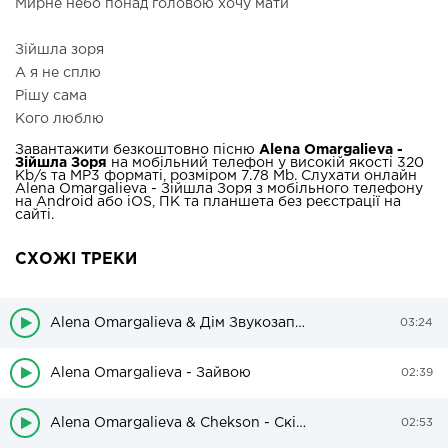
Мирне небо понад головою хочу мати
Зійшла зоря
А я не сплю
Рішу сама
Кого люблю
Завантажити безкоштовно пісню
Alena Omargalieva -
Зійшла Зоря
на мобільний телефон у високій якості 320
Kb/s та MP3 форматі, розміром 7.78 Mb. Слухати онлайн
Alena Omargalieva - Зійшла Зоря з мобільного телефону
на Android або iOS, ПК та планшета без реєстрації на
сайті.
СХОЖІ ТРЕКИ
Alena Omargalieva & Дім Звукозапису - Стожари
03:24
Alena Omargalieva - Зайвою
02:39
Alena Omargalieva & Chekson - Скільки ще (Gvozdini Remix)
02:53