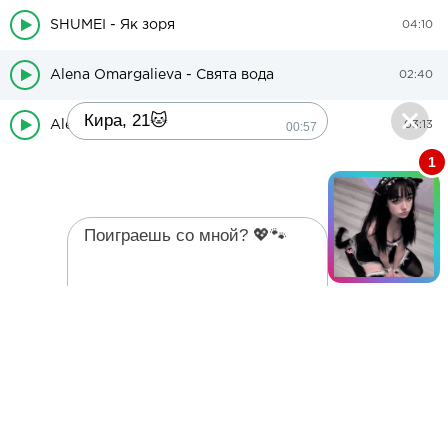
SHUMEI - Як зоря
04:10
Alena Omargalieva - Свята вода
02:40
Кира, 21🐱
Alena Omargalieva - Більше не буду
00:57
03:13
1
Поиграешь со мной? 💖🐾
00:57
На головну
2022 - mp3ua.net Всі права захищені.
Завантажити музику безкоштовно