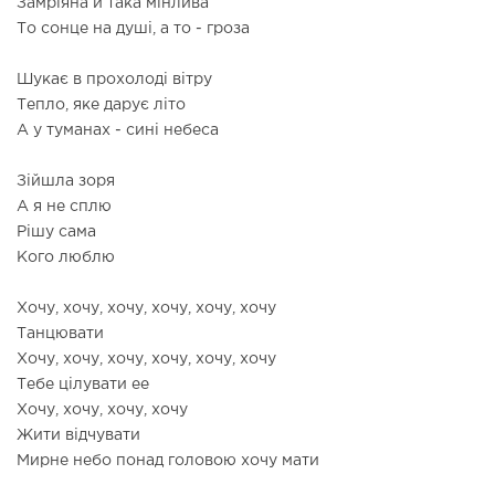
Замріяна й така мінлива
То сонце на душі, а то - гроза
Шукає в прохолоді вітру
Тепло, яке дарує літо
А у туманах - сині небеса
Зійшла зоря
А я не сплю
Рішу сама
Кого люблю
Хочу, хочу, хочу, хочу, хочу, хочу
Танцювати
Хочу, хочу, хочу, хочу, хочу, хочу
Тебе цілувати ее
Хочу, хочу, хочу, хочу
Жити відчувати
Мирне небо понад головою хочу мати