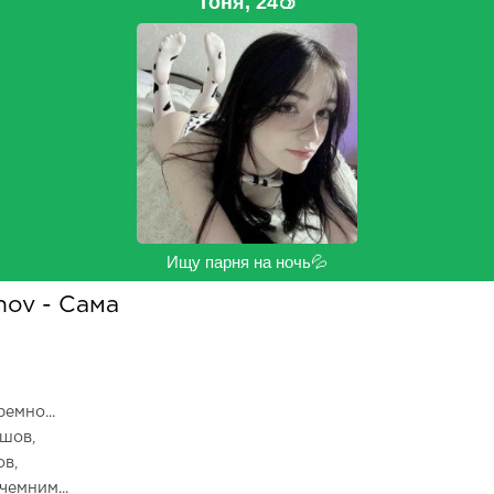
Тоня, 24🍑
Ищу парня на ночь💦
nov - Сама
емно...
йшов,
ов,
чемним...