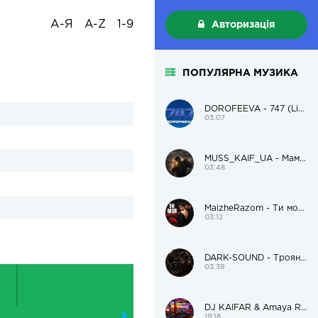
А-Я
A-Z
1-9
Авторизація
ПОПУЛЯРНА МУЗИКА
DOROFEEVA - 747 (Live Version)
03:07
MUSS_KAIF_UA - Мам, я пацанам поможу і додому
03:48
MaizheRazom - Ти моя трояндочка
03:12
DARK-SOUND - Троянда чорна
03:39
DJ KAIFAR & Amaya Roma – В дорогу
19:18