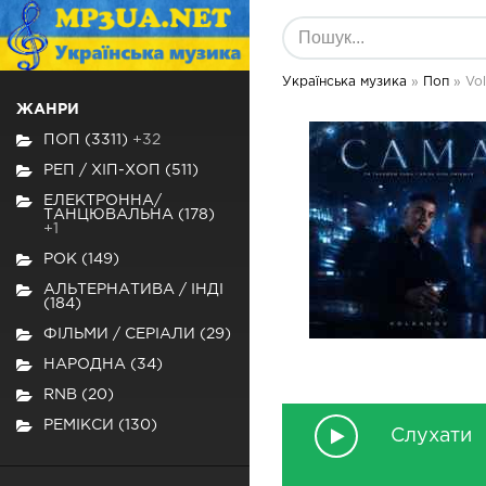
Українська музика
»
Поп
» Vol
ЖАНРИ
ПОП (3311)
+32
РЕП / ХІП-ХОП (511)
ЕЛЕКТРОННА/
ТАНЦЮВАЛЬНА (178)
+1
РОК (149)
АЛЬТЕРНАТИВА / ІНДІ
(184)
ФІЛЬМИ / СЕРІАЛИ (29)
НАРОДНА (34)
RNB (20)
РЕМІКСИ (130)
Слухати