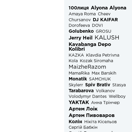
Alyona Alyona
100лиця
Amaya Roma
Cheev
DJ KAIFAR
Chursanov
Dorofeeva
DOVI
Golubenko
GROSU
KALUSH
Jerry Heil
Kavabanga Depo
Kolibri
KAZKA
Klavdia Petrivna
Kola
Kozak Siromaha
MaizheRazom
MamaRika
Max Barskih
Monatik
SAMCHUK
Spiv Brativ
Skylerr
Stasya
Tarabarova
Volkanov
Volodymyr Dantes
Wellboy
YAKTAK
Анна Трінчер
Артем Лоік
Артем Пивоваров
Колін
Нікіта Кісельов
Сергій Бабкін