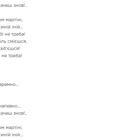
ачеш знов!..
м мартіні,
ній іній...
бі не треба!
іль смієшся,
зіб'єшся!
 не треба!
аремно...
апевно...
ачеш знов!..
м мартіні,
ній іній...