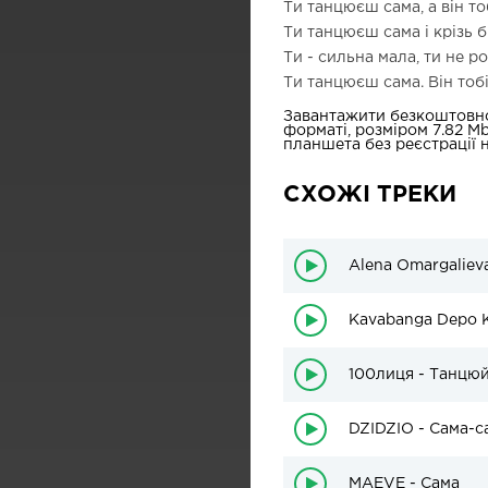
Ти танцюєш сама, а він то
Ти танцюєш сама і крізь б
Ти - сильна мала, ти не ро
Ти танцюєш сама. Він тобі
Завантажити безкоштовн
форматі, розміром 7.82 M
планшета без реєстрації н
СХОЖІ ТРЕКИ
Alena Omargaliev
Kavabanga Depo K
100лиця - Танцюй
DZIDZIO - Сама-с
MAEVE - Сама