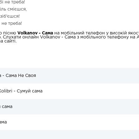
бі не треба!
іль смієшся,
зіб'єшся!
 не треба!
о пісню
Volkanov - Сама
на мобільний телефон у високій якост
b. Слухати онлайн Volkanov - Сама з мобільного телефону на A
а сайті.
a - Сама Не Своя
olibri - Сумуй сама
 сама
ама