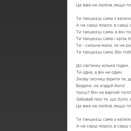
Це вже не любов, якщо пл
Ти танцюєш сама з келихо
А на серці мороз, в серці си
Ти танцюєш сама, а він то
Ти танцюєш сама і крізь б
Ти - сильна мала, ти не ро
Ти танцюєш сама. Він тобі
До світанку кілька годин,
Ти одна, а він не один,
Знову зхочеш вірити ти, д
Видали, не згадуй його!
Чуєш? Він не вартий того!
Забувай про те, що було, н
Це вже не любов, якщо пл
Ти танцюєш сама з келихо
А на серці мороз, в серці си