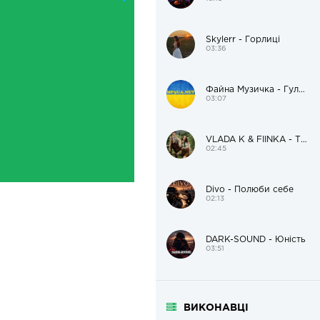
Skylerr - Горлиці
03:36
Файна Музичка - Гуляй, гуляй до ранечку!
03:07
VLADA K & FIÏNKA - Там, де музика
02:45
Divo - Полюби себе
02:13
DARK-SOUND - Юність
03:51
ВИКОНАВЦІ