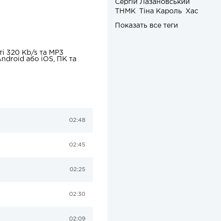
Сергій Лазановський
ТНМК
Тіна Кароль
Хас
Показать все теги
і 320 Kb/s та MP3
ndroid або iOS, ПК та
02:48
02:45
02:25
02:30
02:09