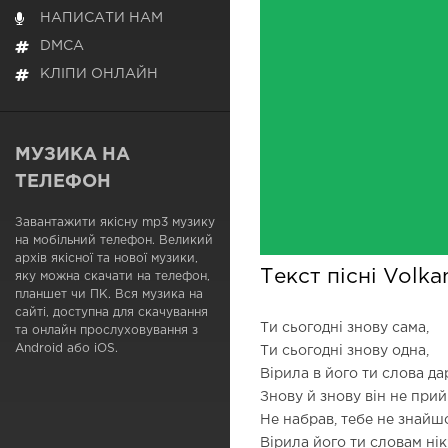
НАПИСАТИ НАМ
DMCA
КЛІПИ ОНЛАЙН
МУЗИКА НА
ТЕЛЕФОН
Завантажити якісну mp3 музику
на мобільний телефон. Великий
архів якісної та нової музики,
Текст пісні Volka
яку можна скачати на телефон,
планшет чи ПК. Вся музика на
сайті, доступна для скачування
Ти сьогодні знову сама,
та онлайн прослуховування з
Android або iOS.
Ти сьогодні знову одна,
Вірила в його ти слова дар
Знову й знову він не при
Не набрав, тебе не знайш
Вірила його ти словам нік