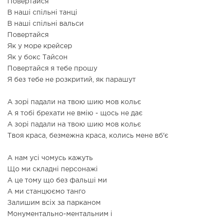
Повертайся
В наші спільні танці
В наші спільні вальси
Повертайся
Як у море крейсер
Як у бокс Тайсон
Повертайся я тебе прошу
Я без тебе не розкритий, як парашут
А зорі падали на твою шию мов кольє
А я тобі брехати не вмію - щось не дає
А зорі падали на твою шию мов кольє
Твоя краса, безмежна краса, колись мене вб'є
А нам усі чомусь кажуть
Що ми складні персонажі
А це тому що без фальші ми
А ми станцюємо танго
Залишим всіх за парканом
Монументально-ментальним і