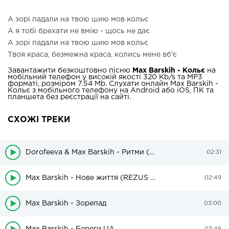
А зорі падали на твою шию мов кольє
А я тобі брехати не вмію - щось не дає
А зорі падали на твою шию мов кольє
Твоя краса, безмежна краса, колись мене вб'є
Завантажити безкоштовно пісню
Max Barskih - Кольє
на
мобільний телефон у високій якості 320 Kb/s та MP3
форматі, розміром 7.54 Mb. Слухати онлайн Max Barskih -
Кольє з мобільного телефону на Android або iOS, ПК та
планшета без реєстрації на сайті.
СХОЖІ ТРЕКИ
Dorofeeva & Max Barskih - Ритми (Harland Kasten Remix)
02:31
Max Barskih - Нове життя (REZUS & Mike Stazz Remix)
02:49
Max Barskih - Зорепад
03:00