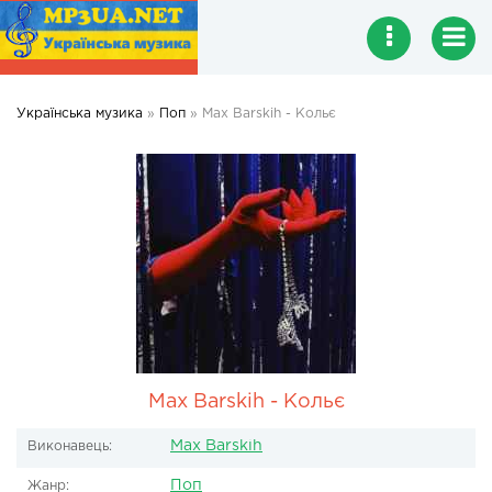
Українська музика
»
Поп
» Max Barskih - Кольє
Max Barskih - Кольє
Max Barskih
Виконавець:
Поп
Жанр: