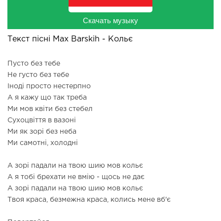
Скачать музыку
Текст пісні Max Barskih - Кольє
Пусто без тебе
Не густо без тебе
Іноді просто нестерпно
А я кажу що так треба
Ми мов квіти без стебел
Сухоцвіття в вазоні
Ми як зорі без неба
Ми самотні, холодні
А зорі падали на твою шию мов кольє
А я тобі брехати не вмію - щось не дає
А зорі падали на твою шию мов кольє
Твоя краса, безмежна краса, колись мене вб'є