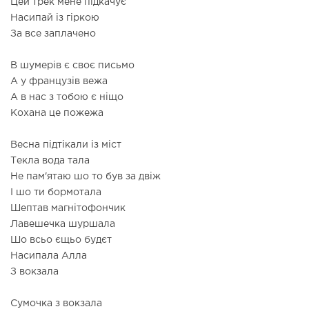
Цей трек мене підкачує
Насипай із гіркою
За все заплачено
В шумерів є своє письмо
А у французів вежа
А в нас з тобою є ніщо
Кохана це пожежа
Весна підтікали із міст
Текла вода тала
Не пам'ятаю шо то був за двіж
І шо ти бормотала
Шептав магнітофончик
Лавешечка шуршала
Шо всьо єщьо будєт
Насипала Алла
З вокзала
Сумочка з вокзала