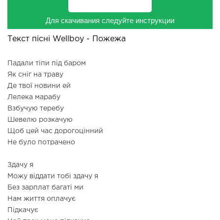
Для скачивания следуйте инструкции
Текст пісні Wellboy - Пожежа
Падали тіпи під баром
Як сніг на траву
Де твої новини ей
Лелека марабу
Взбучую теребу
Шевелю розкачую
Щоб цей час дорогоцінний
Не було потрачено
Здачу я
Можу віддати тобі здачу я
Без зарплат багаті ми
Нам життя оплачує
Підкачує