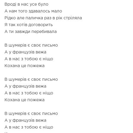
Вроді в нас усе було
А нам того здавалось мало
Рідко але паличка раз в рік стріляла
Я так хотів договорить
А ти завжди перебивала
В шумерів є своє письмо
А у французів вежа
А в нас з тобою є ніщо
Кохана це пожежа
В шумерів є своє письмо
А у французів вежа
А в нас з тобою є ніщо
Кохана це пожежа
В шумерів є своє письмо
А у французів вежа
А в нас з тобою є ніщо