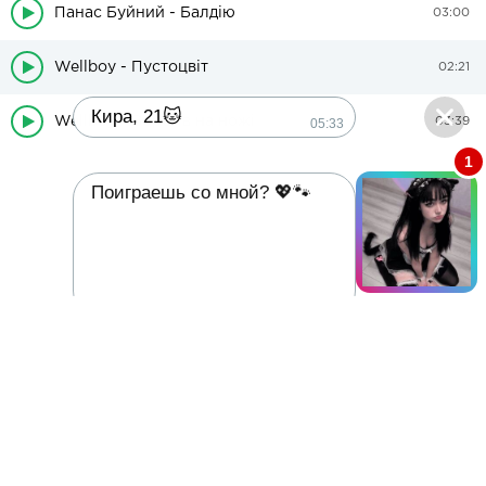
Панас Буйний - Балдію
03:00
Wellboy - Пустоцвіт
02:21
Кира, 21🐱
Wellboy - Ворогів на ножі
05:33
03:39
1
Поиграешь со мной? 💖🐾
05:33
На головну
2022 - mp3ua.net Всі права захищені.
Завантажити музику безкоштовно