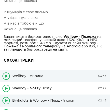
Кохана це пожежа
В шумерів є своє письмо
А у французів вежа
А в нас з тобою є ніщо
Кохана це пожежа
Завантажити безкоштовно пісню
Wellboy - Пожежа
на
мобільний телефон у високій якості 320 Kb/s та MP3
форматі, розміром 5.48 Mb. Слухати онлайн Wellboy -
Пожежа з мобільного телефону на Android або iOS, ПК
та планшета без реєстрації на сайті.
СХОЖІ ТРЕКИ
Wellboy - Марина
03:43
Wellboy - Nozzy Bossy
02:42
Brykulets & Wellboy - Перший крок
02:45