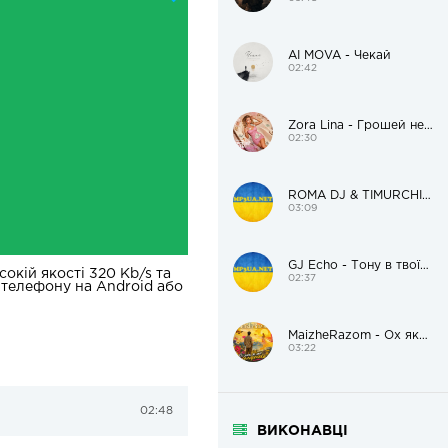
AI MOVA - Чекай
02:42
Zora Lina - Грошей нема, але я красива
02:30
ROMA DJ & TIMURCHIK – Цілуй мене
03:09
GJ Echo - Тону в твоїх очах
окій якості 320 Kb/s та
02:37
 телефону на Android або
MaizheRazom - Ох яка ж ти солоденька
03:22
02:48
ВИКОНАВЦІ