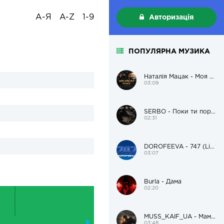
А-Я
A-Z
1-9
Авторизація
ПОПУЛЯРНА МУЗИКА
Наталія Мацак - Моя красуня рулить
03:09
SERBO - Поки ти поруч
02:31
DOROFEEVA - 747 (Live Version)
03:07
Burla - Дама
02:20
MUSS_KAIF_UA - Мам, я пацанам поможу і додому
03:48