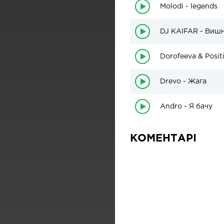
Molodi - legends
DJ KAIFAR - Виш
Dorofeeva & Posit
Drevo - Жага
Andro - Я бачу
КОМЕНТАРІ