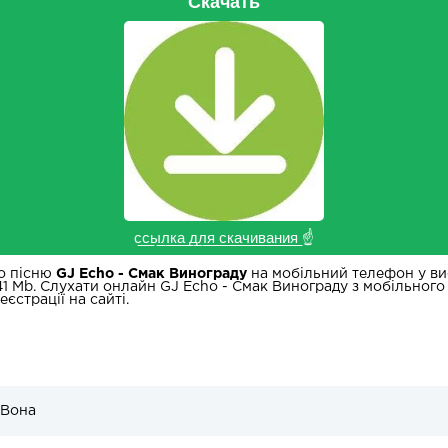
Скачать
с̲с̲ы̲л̲к̲а̲ ̲д̲л̲я̲ ̲с̲к̲а̲ч̲и̲в̲а̲н̲и̲я̲ ☝
о пісню
GJ Echo - Смак Винограду
на мобільний телефон у вис
41 Mb. Слухати онлайн GJ Echo - Смак Винограду з мобільного
єстрації на сайті.
 Вона