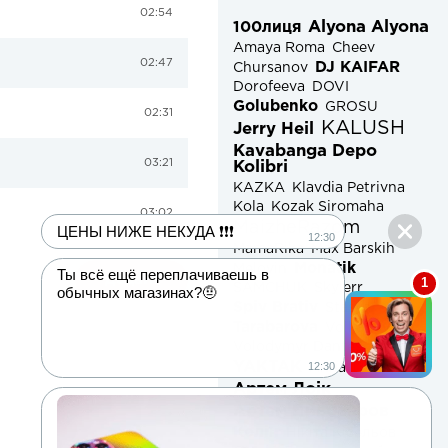
02:54
Alyona Alyona
100лиця
Amaya Roma
Cheev
02:47
DJ KAIFAR
Chursanov
Dorofeeva
DOVI
Golubenko
GROSU
02:31
KALUSH
Jerry Heil
Kavabanga Depo
03:21
Kolibri
KAZKA
Klavdia Petrivna
Kola
Kozak Siromaha
03:02
MaizheRazom
MamaRika
Max Barskih
Monatik
Melovin
Додати
SAMCHUK
Skylerr
Spiv Brativ
Stasya
Tarabarova
Volkanov
Volodymyr Dantes
Wellboy
ЦЕНЫ НИЖЕ НЕКУДА ❗❗❗
YAKTAK
Анна Трінчер
Артем Лоік
Ты всё ещё переплачиваешь в
Артем Пивоваров
обычных магазинах?🤨
Колін
Нікіта Кісельов