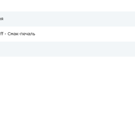
ня
iff - Смак-печаль