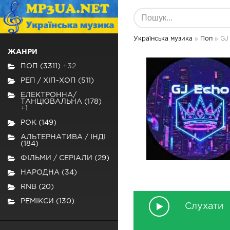
Українська музика
»
Поп
» GJ
ЖАНРИ
ПОП (3311)
+32
РЕП / ХІП-ХОП (511)
ЕЛЕКТРОННА/
ТАНЦЮВАЛЬНА (178)
+1
РОК (149)
АЛЬТЕРНАТИВА / ІНДІ
(184)
ФІЛЬМИ / СЕРІАЛИ (29)
НАРОДНА (34)
RNB (20)
РЕМІКСИ (130)
Слухати