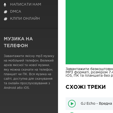
НАПИСАТИ НАМ
DMCA
КЛІПИ ОНЛАЙН
МУЗИКА НА
ТЕЛЕФОН
Завантажити якісну mp3 музику
на мобільний телефон. Великий
архів якісної та нової музики,
Завантажити безкоштовн
яку можна скачати на телефон,
MP3 форматі, розміром 7.
планшет чи ПК. Вся музика на
iOS, ПК та планшета без ре
сайті, доступна для скачування
та онлайн прослуховування з
СХОЖІ ТРЕКИ
Android або iOS.
GJ Echo - Вредна