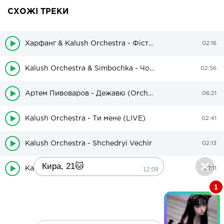
СХОЖІ ТРЕКИ
Харфанг & Kalush Orchestra - Фісташки
02:16
Kalush Orchestra & Simbochka - Чому
02:56
Артем Пивоваров - Дежавю (Orchestra Live)
06:21
Kalush Orchestra - Ти мене (LIVE)
02:41
Kalush Orchestra - Shchedryi Vechir
02:13
Кира, 21🐱
Kalush Orchestra - Stefania (Max Sky Radio Remix)
12:09
02:11
1
Поиграешь со мной? 💖🐾