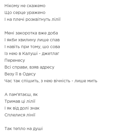
Нікому не скажемо
Що серце уражено
І на плечі розквітнуть лілії
Мені закоротка вже доба
І якби хвилину лише спав
І навіть при тому, шо сова
Із нею в Калуші - джетлаг
Перенесу
Всі справи, взяв адресу
Везу її в Одесу
Час так спішить, з нею вічність - лише мить
А пам'ятаєш, як
Тримав ці лілії
І як від долі знак
Сплелися лінії
Так тепло на душі