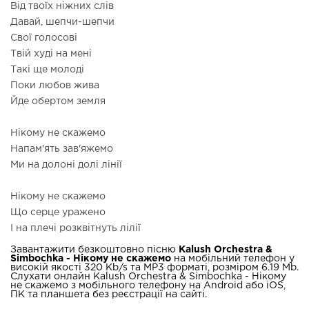
Від твоїх ніжних слів
Давай, шепчи-шепчи
Свої голосові
Твій худі на мені
Такі ще молоді
Поки любов жива
Йде обертом земля
Нікому не скажемо
Напам'ять зав'яжемо
Ми на долоні долі лінії
Нікому не скажемо
Що серце уражено
І на плечі розквітнуть лілії
Завантажити безкоштовно пісню
Kalush Orchestra &
Simbochka - Нікому не скажемо
на мобільний телефон у
високій якості 320 Kb/s та MP3 форматі, розміром 6.19 Mb.
Слухати онлайн Kalush Orchestra & Simbochka - Нікому
не скажемо з мобільного телефону на Android або iOS,
ПК та планшета без реєстрації на сайті.