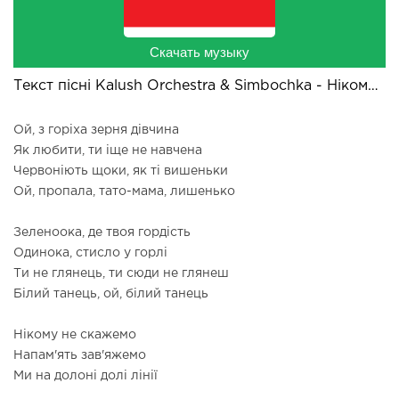
Скачать музыку
Текст пісні Kalush Orchestra & Simbochka - Нікому не скажемо
Ой, з горіха зерня дівчина
Як любити, ти іще не навчена
Червоніють щоки, як ті вишеньки
Ой, пропала, тато-мама, лишенько
Зеленоока, де твоя гордість
Одинока, стисло у горлі
Ти не глянець, ти сюди не глянеш
Білий танець, ой, білий танець
Нікому не скажемо
Напам'ять зав'яжемо
Ми на долоні долі лінії