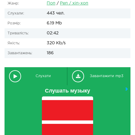
Поп
/
Реп / хіп-хоп
Жанр:
443 чел.
Слухали:
6.19 Mb
Розмір:
02:42
Тривалість:
320 Kb/s
Якість:
186
Завантажень:
Слухати
Завантажити mp3
Слушать музыку