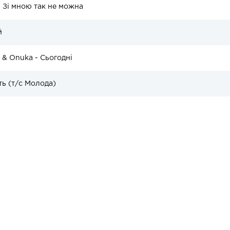
 Зі мною так не можна
й
& Onuka - Сьогодні
ть (т/с Молода)