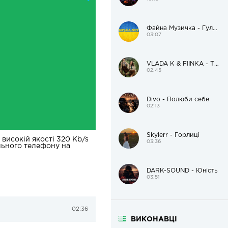
Файна Музичка - Гуляй, гуляй до ранечку!
03:07
VLADA K & FIÏNKA - Там, де музика
02:45
Divo - Полюби себе
02:13
Skylerr - Горлиці
високій якості 320 Kb/s
03:36
ільного телефону на
DARK-SOUND - Юність
03:51
02:36
ВИКОНАВЦІ