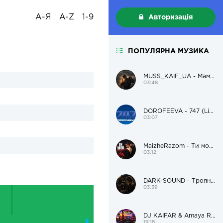
А-Я
A-Z
1-9
Авторизація
ПОПУЛЯРНА МУЗИКА
MUSS_KAIF_UA - Мам, я пацанам поможу і додому
03:48
DOROFEEVA - 747 (Live Version)
03:07
MaizheRazom - Ти моя трояндочка
03:12
DARK-SOUND - Троянда чорна
03:39
DJ KAIFAR & Amaya Roma – В дорогу
19:18