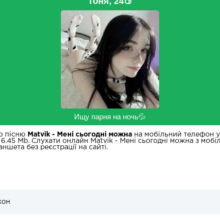
Тоня, 24🍑
Ищу парня на ночь💦
о пісню
Matvik - Мені сьогодні можна
на мобільний телефон у 
 6.45 Mb. Слухати онлайн Matvik - Мені сьогодні можна з моб
аншета без реєстрації на сайті.
кон