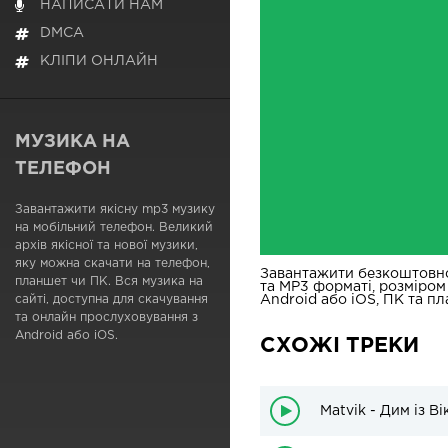
НАПИСАТИ НАМ
DMCA
КЛІПИ ОНЛАЙН
МУЗИКА НА
ТЕЛЕФОН
Завантажити якісну mp3 музику
на мобільний телефон. Великий
архів якісної та нової музики,
яку можна скачати на телефон,
Завантажити безкоштовн
планшет чи ПК. Вся музика на
та MP3 форматі, розміром
сайті, доступна для скачування
Android або iOS, ПК та пл
та онлайн прослуховування з
Android або iOS.
СХОЖІ ТРЕКИ
Matvik - Дим із Ві