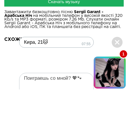
Скачать музыку
Завантажити безкоштовно пісню
Sergii Garant -
Арабська Ніч
на мобільний телефон у високій якості 320
Kb/s та MP3 форматі, розміром 7.26 Mb. Слухати онлайн
Sergii Garant - Арабська Ніч з мобільного телефону на
Android або iOS, ПК та планшета без реєстрації на сайті.
СХОЖІ ТРЕКИ
Кира, 21🐱
07:55
1
Поиграешь со мной? 💖🐾
07:55
На головну
2022 - mp3ua.net Всі права захищені.