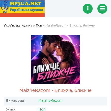
Українська музика
»
Поп
» MaizheRazom - Ближче, ближче
MaizheRazom - Ближче, ближче
MaizheRazom
Виконавець:
Поп
Жанр: