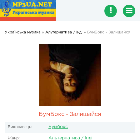
Українська музика
»
Альтернатива / Інді
» БумБокс - Залишайся
БумБокс - Залишайся
Бумбокс
Виконавець:
Альтернатива / Інді
Жанр: