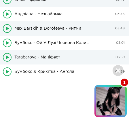
Андріана - Незнайомка
03:45
Max Barskih & Dorofeeva - Ритми
03:48
Бумбокс - Ой У Лузі Червона Калина
03:01
Tarabarova - Маніфест
03:59
Бумбокс & Крихiтка - Ангела
04:39
1
Кира, 21🐱
04:25