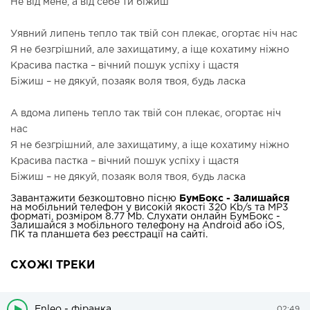
Не від мене, а від себе ти біжиш
Уявний липень тепло так твій сон плекає, огортає ніч нас
Я не безгрішний, але захищатиму, а іще кохатиму ніжно
Красива пастка – вічний пошук успіху і щастя
Біжиш – не дякуй, позаяк воля твоя, будь ласка
А вдома липень тепло так твій сон плекає, огортає ніч
нас
Я не безгрішний, але захищатиму, а іще кохатиму ніжно
Красива пастка – вічний пошук успіху і щастя
Біжиш – не дякуй, позаяк воля твоя, будь ласка
Завантажити безкоштовно пісню
БумБокс - Залишайся
на мобільний телефон у високій якості 320 Kb/s та MP3
форматі, розміром 8.77 Mb. Слухати онлайн БумБокс -
Залишайся з мобільного телефону на Android або iOS,
ПК та планшета без реєстрації на сайті.
СХОЖІ ТРЕКИ
Enleo - фіранка
02:49