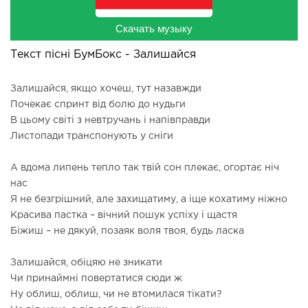
Скачать музыку
Текст пісні БумБокс - Залишайся
Залишайся, якщо хочеш, тут назавжди
Почекає спринт від болю до нудьги
В цьому світі з невтручань і напівправди
Листопади транспонують у сніги
А вдома липень тепло так твій сон плекає, огортає ніч
нас
Я не безгрішний, але захищатиму, а іще кохатиму ніжно
Красива пастка – вічний пошук успіху і щастя
Біжиш – не дякуй, позаяк воля твоя, будь ласка
Залишайся, обіцяю не зникати
Чи принаймні повертатися сюди ж
Ну облиш, облиш, чи не втомилася тікати?