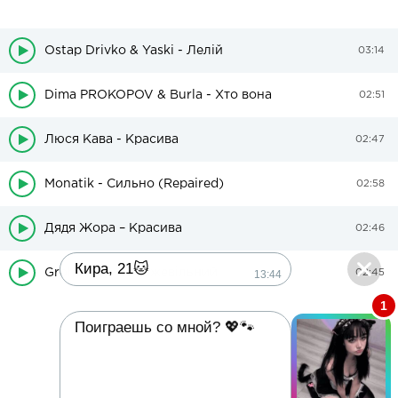
Ostap Drivko & Yaski - Лелій
03:14
Dima PROKOPOV & Burla - Хто вона
02:51
Люся Кава - Красива
02:47
Monatik - Сильно (Repaired)
02:58
Дядя Жора – Красива
02:46
Кира, 21🐱
Grohotsky - Я божевільний
13:44
02:45
1
Поиграешь со мной? 💖🐾