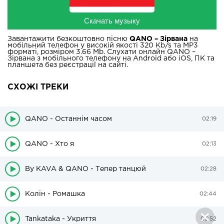
Скачать музыку
Завантажити безкоштовно пісню
QANO – Зірвана
на
мобільний телефон у високій якості 320 Kb/s та MP3
форматі, розміром 3.66 Mb. Слухати онлайн QANO –
Зірвана з мобільного телефону на Android або iOS, ПК та
планшета без реєстрації на сайті.
СХОЖІ ТРЕКИ
QANO - Останнім часом
02:19
QANO - Хто я
02:13
By KAVA & QANO - Тепер танцюй
02:28
Колін - Ромашка
02:44
Tankataka - Укриття
03:52