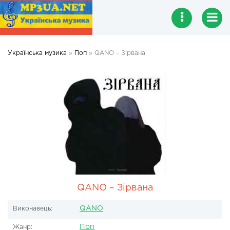
Українська музика
»
Поп
» QANO – Зірвана
QANO – Зірвана
QANO
Виконавець:
Поп
Жанр: