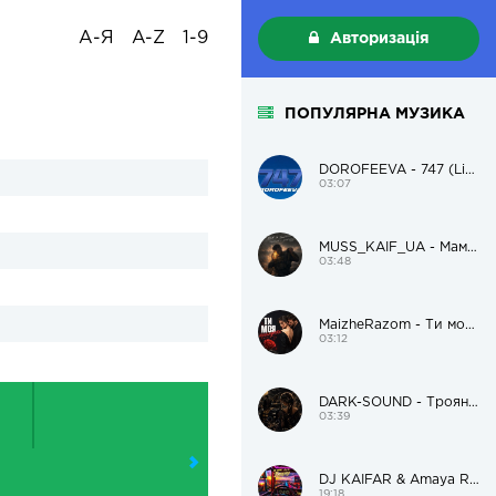
А-Я
A-Z
1-9
Авторизація
ПОПУЛЯРНА МУЗИКА
DOROFEEVA - 747 (Live Version)
03:07
MUSS_KAIF_UA - Мам, я пацанам поможу і додому
03:48
MaizheRazom - Ти моя трояндочка
03:12
DARK-SOUND - Троянда чорна
03:39
DJ KAIFAR & Amaya Roma – В дорогу
19:18