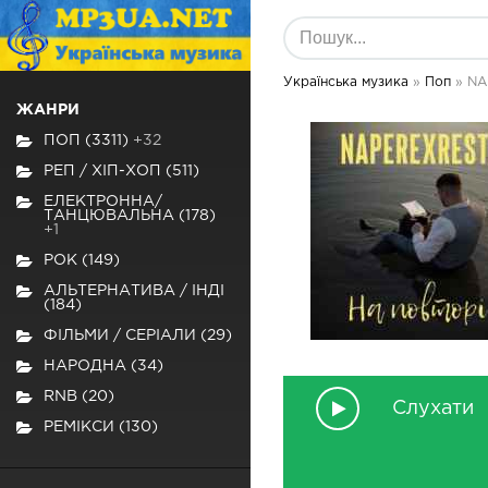
Українська музика
»
Поп
» NA
ЖАНРИ
ПОП (3311)
+32
РЕП / ХІП-ХОП (511)
ЕЛЕКТРОННА/
ТАНЦЮВАЛЬНА (178)
+1
РОК (149)
АЛЬТЕРНАТИВА / ІНДІ
(184)
ФІЛЬМИ / СЕРІАЛИ (29)
НАРОДНА (34)
RNB (20)
Слухати
РЕМІКСИ (130)