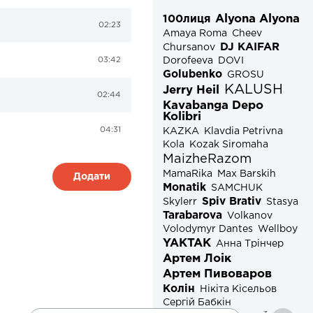
Alyona Alyona
100лиця
02:23
Amaya Roma
Cheev
DJ KAIFAR
Chursanov
03:42
Dorofeeva
DOVI
Golubenko
GROSU
KALUSH
Jerry Heil
02:44
Kavabanga Depo
Kolibri
04:31
KAZKA
Klavdia Petrivna
Kola
Kozak Siromaha
MaizheRazom
MamaRika
Max Barskih
Додати
Monatik
SAMCHUK
Spiv Brativ
Skylerr
Stasya
Tarabarova
Volkanov
Volodymyr Dantes
Wellboy
YAKTAK
Анна Трінчер
Артем Лоік
Артем Пивоваров
Колін
Нікіта Кісельов
Сергій Бабкін