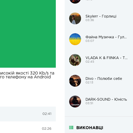
Skylerr - Горлиці
03:36
Файна Музичка - Гуляй, гуляй до ранечку!
03:07
VLADA K & FIÏNKA - Там, де музика
02:45
исокій якості 320 Kb/s та
ого телефону на Android
Divo - Полюби себе
02:13
DARK-SOUND - Юність
03:51
02:41
ВИКОНАВЦІ
02:26