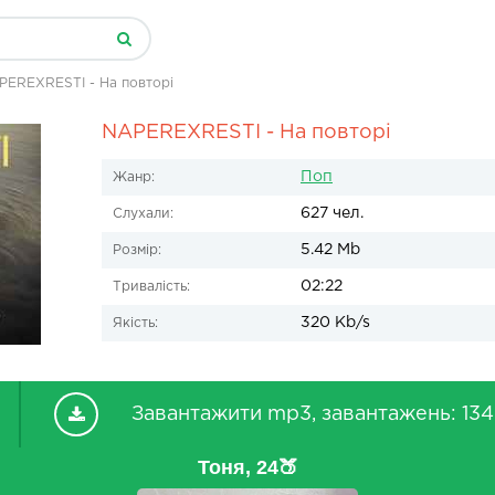
PEREXRESTI - На повторі
NAPEREXRESTI - На повторі
Поп
Жанр:
627 чел.
Слухали:
5.42 Mb
Розмір:
02:22
Тривалість:
320 Kb/s
Якість:
Завантажити mp3, завантажень: 134
Тоня, 24🍑