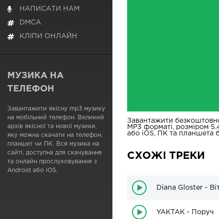
НАПИСАТИ НАМ
DMCA
КЛІПИ ОНЛАЙН
МУЗИКА НА
ТЕЛЕФОН
Завантажити якісну mp3 музику
на мобільний телефон. Великий
Завантажити безкоштовн
архів якісної та нової музики,
MP3 форматі, розміром 5.
або iOS, ПК та планшета бе
яку можна скачати на телефон,
планшет чи ПК. Вся музика на
сайті, доступна для скачування
СХОЖІ ТРЕКИ
та онлайн прослуховування з
Android або iOS.
Diana Gloster - В
YAKTAK - Поруч