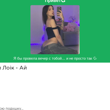
Привет💞
Я бы провела вечер с тобой… и не просто так 💦
 Лоік - Ай
вою подушку...