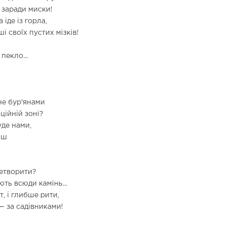
 заради миски!
 іде із горла,
і своїх пустих мізків!
пекло...
не бур'янами
ційній зоні?
уде нами,
аш
ретворити?
ють всюди камінь...
т, і глибше рити,
— за садівниками!