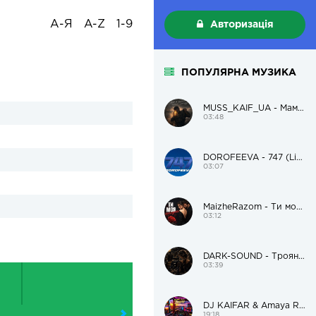
А-Я
A-Z
1-9
Авторизація
ПОПУЛЯРНА МУЗИКА
MUSS_KAIF_UA - Мам, я пацанам поможу і додому
03:48
DOROFEEVA - 747 (Live Version)
03:07
MaizheRazom - Ти моя трояндочка
03:12
DARK-SOUND - Троянда чорна
03:39
DJ KAIFAR & Amaya Roma – В дорогу
19:18