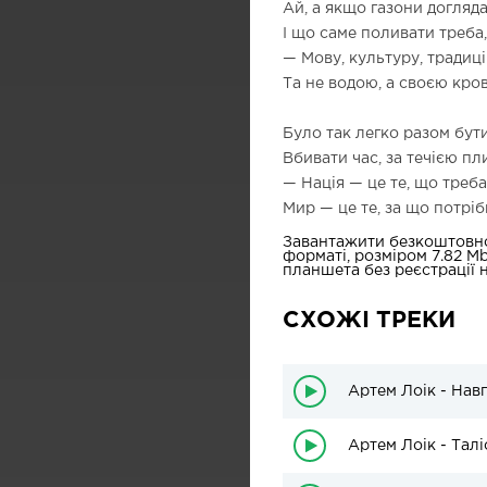
Ай, а якщо газони доглядат
І що саме поливати треба,
— Мову, культуру, традиці
Та не водою, а своєю кров
Було так легко разом бут
Вбивати час, за течією пли
— Нація — це те, що треба
Мир — це те, за що потріб
Завантажити безкоштовн
форматі, розміром 7.82 M
планшета без реєстрації н
СХОЖІ ТРЕКИ
Артем Лоік - Нав
Артем Лоік - Тал