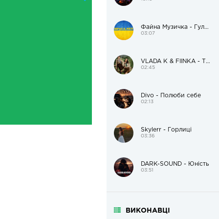
Файна Музичка - Гуляй, гуляй до ранечку!
03:07
VLADA K & FIÏNKA - Там, де музика
02:45
Divo - Полюби себе
02:13
Skylerr - Горлиці
03:36
DARK-SOUND - Юність
03:51
ВИКОНАВЦІ