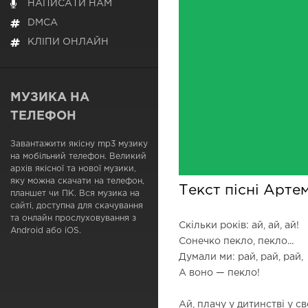
НАПИСАТИ НАМ
DMCA
КЛІПИ ОНЛАЙН
МУЗИКА НА
ТЕЛЕФОН
Завантажити якісну mp3 музику
на мобільний телефон. Великий
архів якісної та нової музики,
яку можна скачати на телефон,
Текст пісні Артем
планшет чи ПК. Вся музика на
сайті, доступна для скачування
та онлайн прослуховування з
Скільки років: ай, ай, ай!
Android або iOS.
Сонечко пекло, пекло...
Думали ми: рай, рай, рай,
А воно — пекло!
Ай, плачу у дитинстві у с