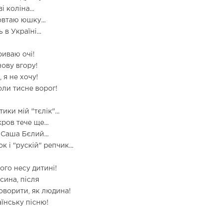
і коліна...
втаю юшку...
в Україні...
риваю очі!
нову вгору!
 я не хочу!
оли тисне ворог!
ики мій "тєлік"...
кров тече ще...
 Саша Бєлий...
 і "рускій" репчик...
ого несу дитині!
 сина, після
оворити, як людина!
аїнську пісню!