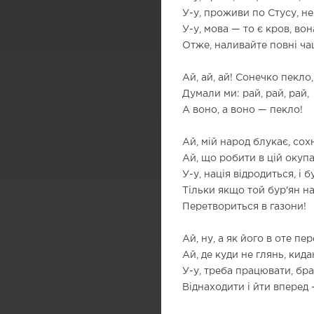
У-у, проживи по Стусу, не
У-у, мова — то є кров, вона
Отже, наливайте повні чаш
Ай, ай, ай! Сонечко пекло, 
Думали ми: рай, рай, рай,
А воно, а воно — пекло!
Ай, мій народ блукає, сох
Ай, що робити в цій окупа
У-у, нація відродиться, і б
Тільки якщо той бур'ян н
Перетвориться в газони!
Ай, ну, а як його в оте пе
Ай, де куди не глянь, кида
У-у, треба працювати, бра
Віднаходити і йти вперед 