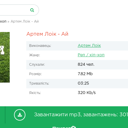
-хоп
» Артем Лоік - Ай
Артем Лоік - Ай
Артем Лоік
Виконавець:
Реп / хіп-хоп
Жанр:
824 чел.
Слухали:
7.82 Mb
Розмір:
03:25
Тривалість:
320 Kb/s
Якість:
Завантажити mp3, завантажень: 301