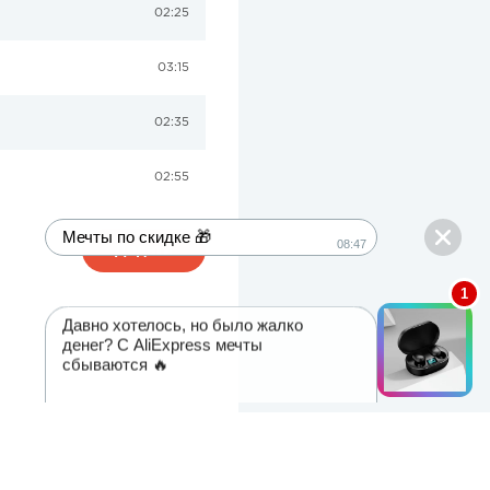
02:25
03:15
02:35
02:55
Додати
Мечты по скидке 🎁
Давно хотелось, но было жалко
денег? С AliExpress мечты
сбываются 🔥