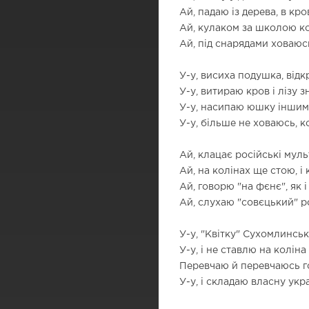
Ай, падаю із дерева, в кров
Ай, кулаком за школою ко
Ай, під снарядами ховаюсь 
У-у, висиха подушка, відк
У-у, витираю кров і лізу з
У-у, насипаю юшку іншим,
У-у, більше не ховаюсь, к
Ай, клацає російські мульт
Ай, на колінах ще стою, і 
Ай, говорю "на фєнє", як і
Ай, слухаю "совєцький" рок
У-у, "Квітку" Сухомлинськ
У-у, і не ставлю на коліна
Перевчаю й перевчаюсь г
У-у, і складаю власну укр