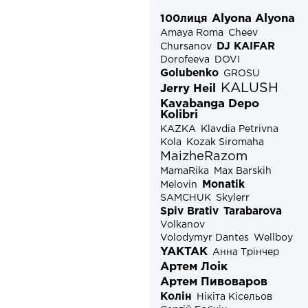
Alyona Alyona
100лиця
Amaya Roma
Cheev
DJ KAIFAR
Chursanov
Dorofeeva
DOVI
Golubenko
GROSU
KALUSH
Jerry Heil
Kavabanga Depo
Kolibri
KAZKA
Klavdia Petrivna
Kola
Kozak Siromaha
MaizheRazom
MamaRika
Max Barskih
Monatik
Melovin
SAMCHUK
Skylerr
Spiv Brativ
Tarabarova
Volkanov
Volodymyr Dantes
Wellboy
YAKTAK
Анна Трінчер
Артем Лоік
Артем Пивоваров
Колін
Нікіта Кісельов