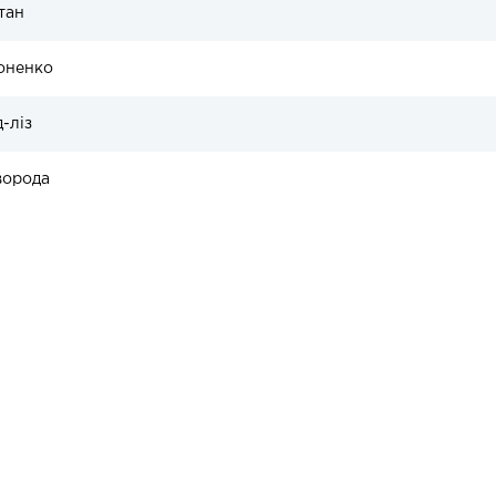
тан
оненко
-ліз
ворода