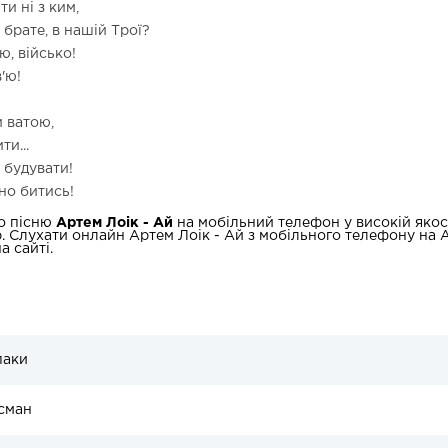
и ні з ким,
 брате, в нашій Трої?
ю, військо!
'ю!
и ватою,
ти...
 будувати!
но битись!
о пісню
Артем Лоік - Ай
на мобільний телефон у високій якос
b. Слухати онлайн Артем Лоік - Ай з мобільного телефону на A
а сайті.
паки
ісман