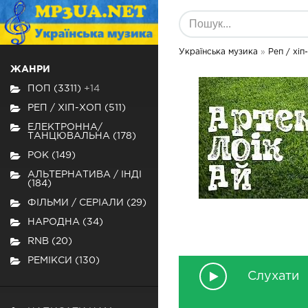
Українська музика
»
Реп / хіп
ЖАНРИ
ПОП (3311)
+14
РЕП / ХІП-ХОП (511)
ЕЛЕКТРОННА/
ТАНЦЮВАЛЬНА (178)
РОК (149)
АЛЬТЕРНАТИВА / ІНДІ
(184)
ФІЛЬМИ / СЕРІАЛИ (29)
НАРОДНА (34)
RNB (20)
РЕМІКСИ (130)
Слухати