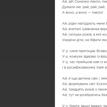
Ай, ай! Сонечко пекло, пек
Думали ми: рай, рай, рай,
А воно, а воно — пекло!
Ай, рідні нагодують мене В
Ай, вчителі Шевченка вкр
Ай, скільки років, а мої ко
України діти, не Яфети ми,
У-у, сина пригощає Всево
У-у, кожухи здираю із вір
У-у, час прийшов нам із к
І в русифікованому Хамі 
Ай, я іще дитина сам, і змі
Ай, формували світ Єсєнін
Ай, тридцять років з гаком
Ай, тут не розібратись без
У-у, брате, якщо важко, м