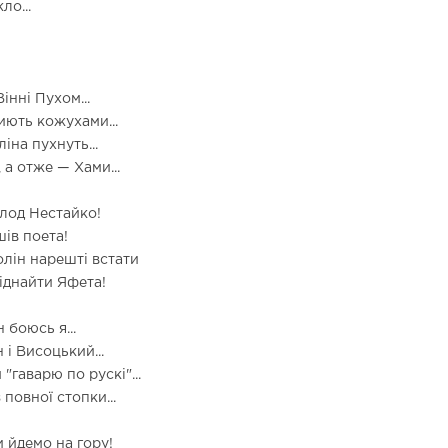
ло...
інні Пухом...
иють кожухами...
ліна пухнуть...
 а отже — Хами...
лод Нестайко!
шів поета!
олін нарешті встати
віднайти Яфета!
н боюсь я...
 і Висоцький...
 "гаварю по рускі"...
 повної стопки...
и йдемо на гору!