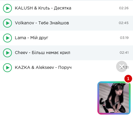
KALUSH & Krutь - Десятка
02:26
Volkanov - Тебе Знайшов
02:45
Lama - Мій друг
03:19
Cheev - Більш немає крил
02:41
KAZKA & Alekseev - Поруч
03:31
1
Кира, 21🐱
05:50