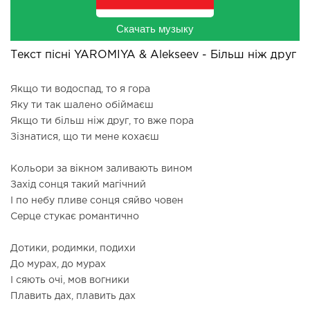
Скачать музыку
Текст пісні YAROMIYA & Alekseev - Більш ніж друг
Якщо ти водоспад, то я гора
Яку ти так шалено обіймаєш
Якщо ти більш ніж друг, то вже пора
Зізнатися, що ти мене кохаєш
Кольори за вікном заливають вином
Захід сонця такий магічний
І по небу пливе сонця сяйво човен
Серце стукає романтично
Дотики, родимки, подихи
До мурах, до мурах
І сяють очі, мов вогники
Плавить дах, плавить дах