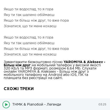
Якщо ти водоспад, то я гора
Яку ти так шалено обіймаєш
Якщо ти більш ніж друг, то вже пора
Зізнатися, що ти мене кохаєш
Якщо ти водоспад, то я гора
Яку ти так шалено обіймаєш
Якщо ти більш ніж друг, то вже пора
Зізнатися, що ти мене кохаєш
Завантажити безкоштовно пісню
YAROMIYA & Alekseev -
Більш ніж друг
на мобільний телефон у високій якості
320 Kb/s та MP3 форматі, розміром 6.64 Mb. Слухати
онлайн YAROMIYA & Alekseev - Більш ніж друг з
мобільного телефону на Android або iOS, ПК та
планшета без реєстрації на сайті.
СХОЖІ ТРЕКИ
ТНМК & Ріаnобой - Легенди
03:25