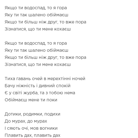
Якщо ти водоспад, то я гора
Яку ти так шалено обіймаєш
Якщо ти більш ніж друг, то вже пора
Зізнатися, що ти мене кохаєш
Якщо ти водоспад, то я гора
Яку ти так шалено обіймаєш
Якщо ти більш ніж друг, то вже пора
Зізнатися, що ти мене кохаєш
Тиха гавань очей в мерехтінні ночей
Бачу ніжність і дивний спокій
Є у світі журба, та з тобою нема
Обіймаєш мене ти поки
Дотики, родимки, подихи
До мурах, до мурах
І сяють очі, мов вогники
Плавить дах, плавить дах