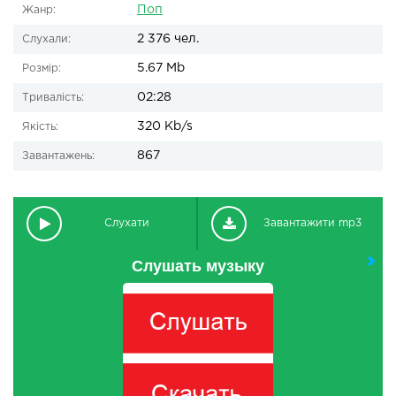
Поп
Жанр:
2 376 чел.
Слухали:
5.67 Mb
Розмір:
02:28
Тривалість:
320 Kb/s
Якість:
867
Завантажень:
Слухати
Завантажити mp3
Слушать музыку