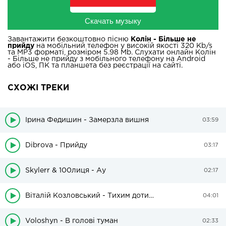
Скачать музыку
Завантажити безкоштовно пісню
Колін - Більше не
прийду
на мобільний телефон у високій якості 320 Kb/s
та MP3 форматі, розміром 5.98 Mb. Слухати онлайн Колін
- Більше не прийду з мобільного телефону на Android
або iOS, ПК та планшета без реєстрації на сайті.
СХОЖІ ТРЕКИ
Ірина Федишин - Замерзла вишня
03:59
Dibrova - Прийду
03:17
Skylerr & 100лиця - Ау
02:17
Віталій Козловський - Тихим дотиком
04:01
Voloshyn - В голові туман
02:33