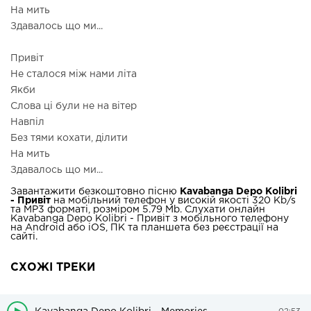
На мить
Здавалось що ми...
Привіт
Не сталося між нами літа
Якби
Слова ці були не на вітер
Навпіл
Без тями кохати, ділити
На мить
Здавалось що ми...
Завантажити безкоштовно пісню
Kavabanga Depo Kolibri
- Привіт
на мобільний телефон у високій якості 320 Kb/s
та MP3 форматі, розміром 5.79 Mb. Слухати онлайн
Kavabanga Depo Kolibri - Привіт з мобільного телефону
на Android або iOS, ПК та планшета без реєстрації на
сайті.
СХОЖІ ТРЕКИ