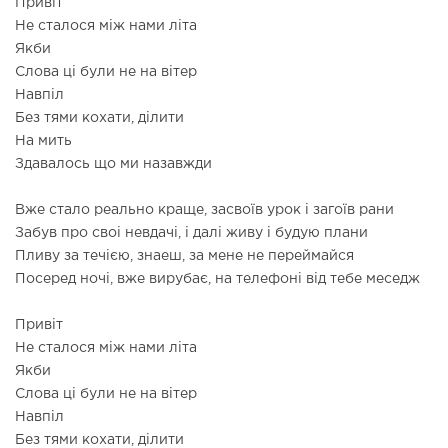
Привіт
Не сталося між нами літа
Якби
Слова ці були не на вітер
Навпіл
Без тями кохати, ділити
На мить
Здавалось що ми назавжди
Вже стало реально краще, засвоїв урок і загоїв рани
Забув про своі невдачі, і далі живу і будую плани
Пливу за течією, знаеш, за мене не переймайся
Посеред ночі, вже вирубає, на телефоні від тебе меседж
Привіт
Не сталося між нами літа
Якби
Слова ці були не на вітер
Навпіл
Без тями кохати, ділити