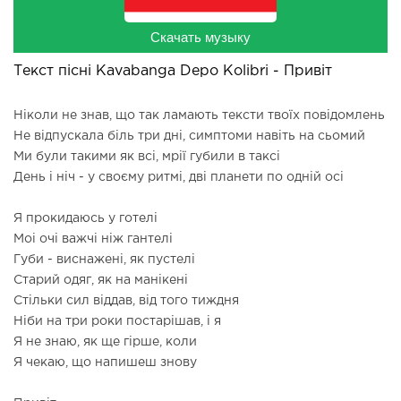
Скачать музыку
Текст пісні Kavabanga Depo Kolibri - Привіт
Ніколи не знав, що так ламають тексти твоїх повідомлень
Не відпускала біль три дні, симптоми навіть на сьомий
Ми були такими як всі, мрії губили в таксі
День і ніч - у своєму ритмі, дві планети по одній осі
Я прокидаюсь у готелі
Моі очі важчі ніж гантелі
Губи - виснажені, як пустелі
Старий одяг, як на манікені
Стільки сил віддав, від того тиждня
Ніби на три роки постарішав, і я
Я не знаю, як ще гірше, коли
Я чекаю, що напишеш знову